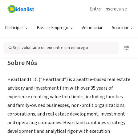
Entrar
Inscreva-se
CONSULTORIA (PRESTADOR DE SERVIÇO)
Heartland LLC
Participar
Buscar Emprego
Voluntariar
Anunciar
Seattle, WA
|
www.HeartlandLLC.com
Seja voluntário ou encontre um emprego
Sobre Nós
Heartland LLC (“Heartland”) is a Seattle-based real estate
advisory and investment firm with over 35 years of
experience creating value for clients, including families
and family-owned businesses, non-profit organizations,
corporations, and real estate development, investment
and operating companies. Heartland combines strategy
development and analytical rigor with execution