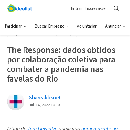
Entrar
Inscreva-se
Back
Participar
Buscar Emprego
Voluntariar
Anunciar
LIÇÕES PRIMEIRA ONDA (EBOOK)
The Response: dados obtidos
por colaboração coletiva para
combater a pandemia nas
favelas do Rio
Shareable.net
Jul. 14, 2022 10:30
Artigo de
Tom Llewellyn
publicado
originalmente na