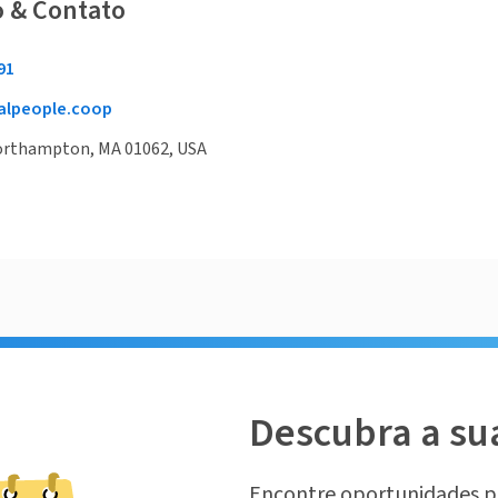
o & Contato
91
alpeople.coop
Northampton, MA 01062, USA
Descubra a su
Encontre oportunidades p