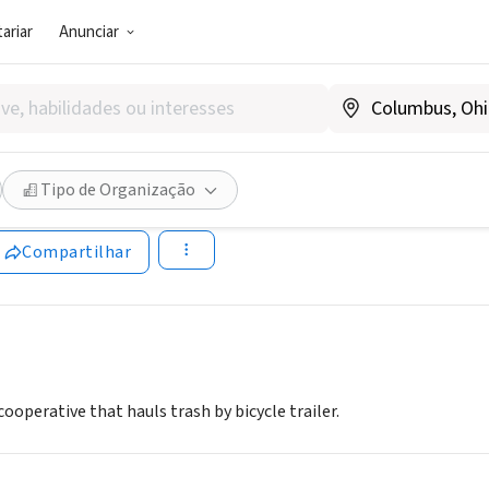
ariar
Anunciar
G E NEGÓCIO SOCIAL)
People
Tipo de Organização
MA
|
www.pedalpeople.coop/index.php
Compartilhar
operative that hauls trash by bicycle trailer.