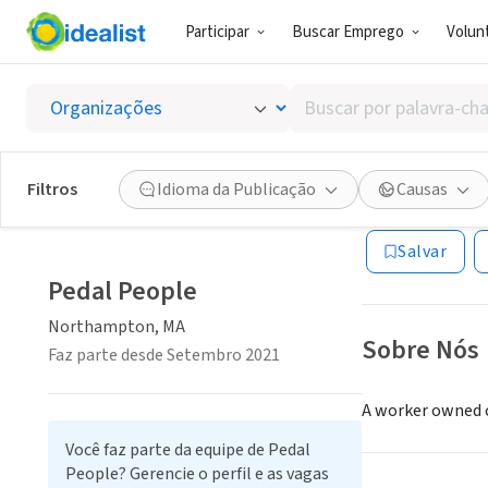
Participar
Buscar Emprego
Volunt
EMPRESA (ES
Buscar
Pedal 
por
palavra-
chave,
Filtros
Idioma da Publicação
Causas
Northampton, 
habilidades
ou
Salvar
interesses
Pedal People
Northampton, MA
Sobre Nós
Faz parte desde Setembro 2021
A worker owned co
Você faz parte da equipe de Pedal
People? Gerencie o perfil e as vagas