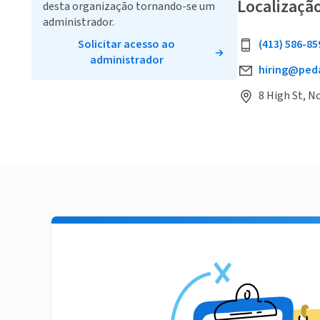
Localizaçã
desta organização tornando-se um
administrador.
Solicitar acesso ao
(413) 586-85
administrador
hiring@ped
8 High St, 