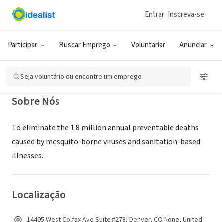
Entrar
Inscreva-se
EMPRESA (ESG E NEGÓCIO SOCIAL)
Osana
Participar
Buscar Emprego
Voluntariar
Anunciar
Denver, CO
|
osanabar.com
Seja voluntário ou encontre um emprego
Sobre Nós
To eliminate the 1.8 million annual preventable deaths
caused by mosquito-borne viruses and sanitation-based
illnesses.
Localização
14405 West Colfax Ave Suite #278, Denver, CO None, United