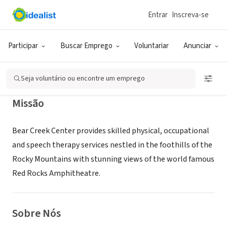
Entrar
Inscreva-se
EMPRESA (ESG E NEGÓCIO SOCIAL)
Bear Creek Center
Participar
Buscar Emprego
Voluntariar
Anunciar
Morrison, CO
|
Seja voluntário ou encontre um emprego
Missão
Bear Creek Center provides skilled physical, occupational
and speech therapy services nestled in the foothills of the
Rocky Mountains with stunning views of the world famous
Red Rocks Amphitheatre.
Sobre Nós