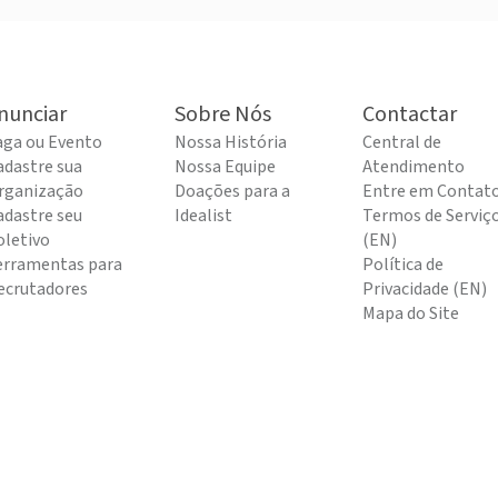
nunciar
Sobre Nós
Contactar
aga ou Evento
Nossa História
Central de
adastre sua
Nossa Equipe
Atendimento
rganização
Doações para a
Entre em Contat
adastre seu
Idealist
Termos de Serviç
oletivo
(EN)
erramentas para
Política de
ecrutadores
Privacidade (EN)
Mapa do Site