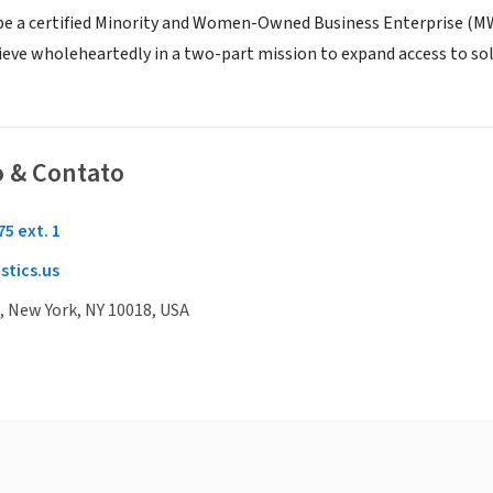
be a certified Minority and Women-Owned Business Enterprise (MWB
ieve wholeheartedly in a two-part mission to expand access to sola
o & Contato
75 ext. 1
stics.us
, New York, NY 10018, USA