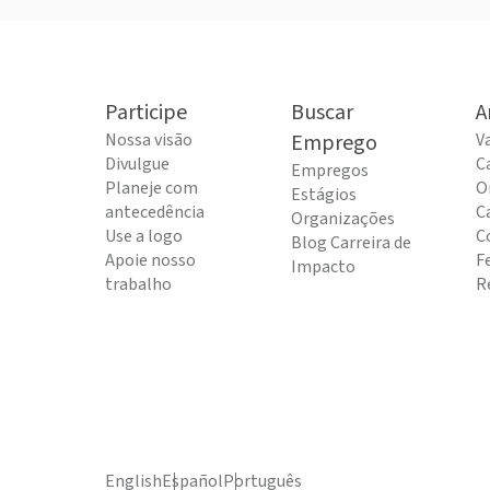
Participe
Buscar
A
Nossa visão
Emprego
V
Divulgue
C
Empregos
Planeje com
O
Estágios
antecedência
C
Organizações
Use a logo
C
Blog Carreira de
Apoie nosso
F
Impacto
trabalho
R
English
Español
Português