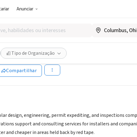
ariar
Anunciar
G E NEGÓCIO SOCIAL)
tics
Tipo de Organização
.sologistics.us/blog/sustainable-solar-prioritizes-diversity
|
w
Compartilhar
solar design, engineering, permit expediting, and inspections compa
rations support and consulting services for installers and compan
ter and cheaper in areas held back by red tape.