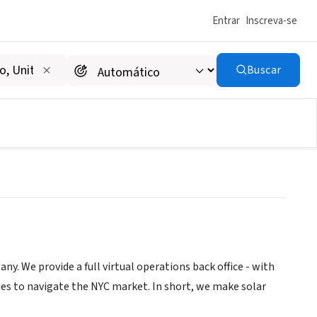
Entrar
Inscreva-se
Buscar
ww.sologistics.us/blog/faye-at-the-green-careers-drive
ny. We provide a full virtual operations back office - with
ies to navigate the NYC market. In short, we make solar