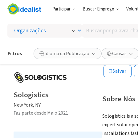
Participar
Buscar Emprego
Volunt
EMPRESA (ES
Buscar
Sologis
por
palavra-
chave,
Filtros
Idioma da Publicação
Causas
New York, NY
|
www
habilidades
ou
Salvar
interesses
Sologistics
Sobre Nós
New York, NY
Faz parte desde Maio 2021
Sologistics is a 
expert solar ope
installations fas