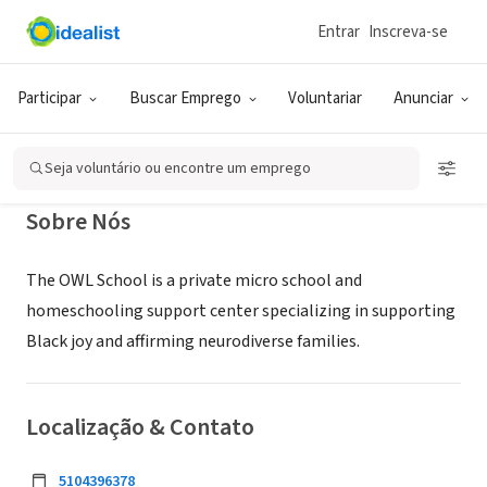
Entrar
Inscreva-se
EMPRESA (ESG E NEGÓCIO SOCIAL)
The OWL School
Participar
Buscar Emprego
Voluntariar
Anunciar
Pittsburg, CA
|
www.theowlschool.org
Seja voluntário ou encontre um emprego
Sobre Nós
The OWL School is a private micro school and
homeschooling support center specializing in supporting
Black joy and affirming neurodiverse families.
Localização & Contato
5104396378