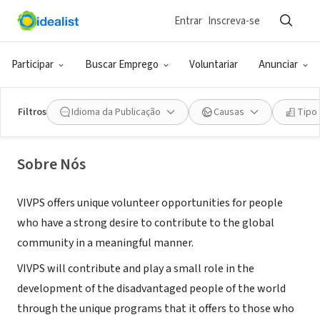
Entrar
Inscreva-se
EMPRESA (ESG E NEGÓCIO SOCIAL)
Vietnam International Volunteer
Participar
Buscar Emprego
Voluntariar
Anunciar
Placement Service
Filtros
Idioma da Publicação
Causas
Tipo
Hanoi, 64, Vietnã
|
www.vietnamvolunteer.org
Sobre Nós
VIVPS offers unique volunteer opportunities for people
who have a strong desire to contribute to the global
community in a meaningful manner.
VIVPS will contribute and play a small role in the
development of the disadvantaged people of the world
through the unique programs that it offers to those who