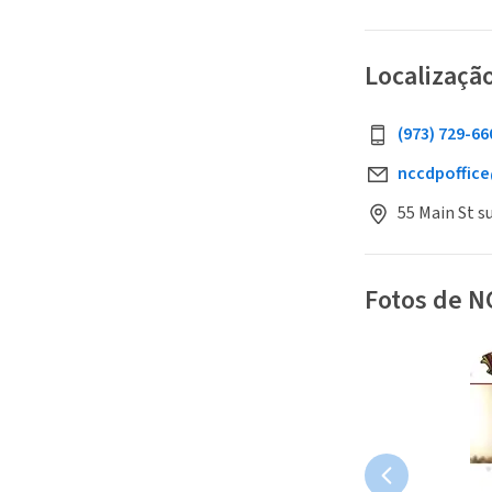
Localizaçã
(973) 729-66
nccdpoffic
55 Main St s
Fotos de 