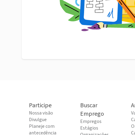
Participe
Buscar
A
Nossa visão
Emprego
V
Divulgue
C
Empregos
Planeje com
O
Estágios
antecedência
C
Organizações