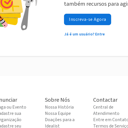
também recursos para agi
Inscreva-se Agora
Já é um usuário? Entre
nunciar
Sobre Nós
Contactar
aga ou Evento
Nossa História
Central de
adastre sua
Nossa Equipe
Atendimento
rganização
Doações para a
Entre em Contat
adastre seu
Idealist
Termos de Serviç