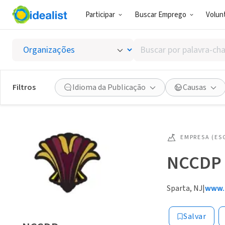
Participar
Buscar Emprego
Volunt
Buscar
por
palavra-
chave,
Filtros
Idioma da Publicação
Causas
habilidades
ou
interesses
EMPRESA (ES
NCCDP
Sparta, NJ
|
www.
Salvar