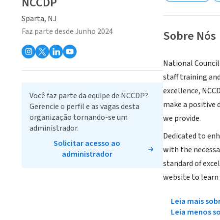
NCCDP
Sparta, NJ
Faz parte desde Junho 2024
Sobre Nós
National Counci
staff training a
excellence, NCC
Você faz parte da equipe de NCCDP?
make a positive d
Gerencie o perfil e as vagas desta
organização tornando-se um
we provide.
administrador.
Dedicated to enha
Solicitar acesso ao
with the necessa
administrador
standard of excel
website to learn
Leia mais sob
Leia menos s