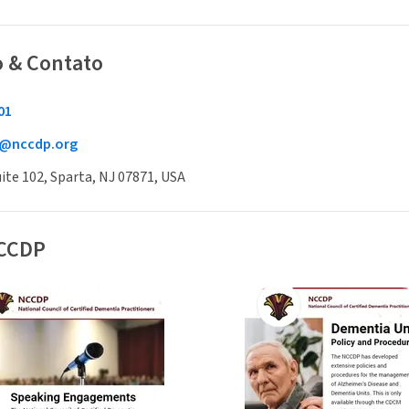
o & Contato
01
e@nccdp.org
uite 102, Sparta, NJ 07871, USA
NCCDP