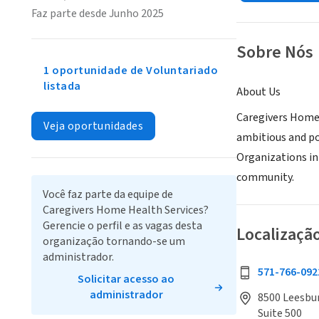
Faz parte desde Junho 2025
Sobre Nós
1 oportunidade de Voluntariado
listada
About Us
Caregivers Home H
Veja oportunidades
ambitious and po
Organizations in
community.
Você faz parte da equipe de
Caregivers Home Health Services?
Gerencie o perfil e as vagas desta
Localizaçã
organização tornando-se um
administrador.
571-766-092
Solicitar acesso ao
administrador
8500 Leesburg
Suite 500