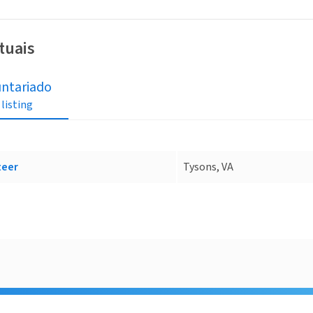
tuais
untariado
 listing
teer
Tysons, VA