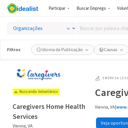
Participar
Buscar Emprego
Volunt
Buscar
por
palavra-
chave,
Filtros
Idioma da Publicação
Causas
habilidades
ou
interesses
EMPRESA (ES
Caregi
Buscando Voluntários
Caregivers Home Health
Vienna, VA
|
www.
Services
Veja oportun
Vienna, VA