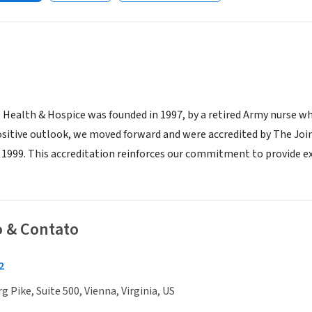
ealth & Hospice was founded in 1997, by a retired Army nurse who 
sitive outlook, we moved forward and were accredited by The Joi
 1999. This accreditation reinforces our commitment to provide ex
o & Contato
2
 Pike, Suite 500, Vienna, Virginia, US