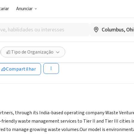
ariar
Anunciar
G E NEGÓCIO SOCIAL)
apital Partners / Waste Vent
Tipo de Organização
ndia
|
www.wasteventures.com
Compartilhar
rtners, through its India-based operating company Waste Ventures 
riendly waste management services to Tier II and Tier III cities i
ared to manage growing waste volumes.Our model is environmentall