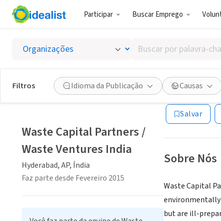
Participar
Buscar Emprego
Volunt
EMPRESA (ES
Buscar
Waste C
por
palavra-
chave,
Filtros
Idioma da Publicação
Causas
Hyderabad, AP, Í
habilidades
ou
Salvar
interesses
Waste Capital Partners /
Waste Ventures India
Sobre Nós
Hyderabad, AP, Índia
Faz parte desde Fevereiro 2015
Waste Capital Pa
environmentally-f
but are ill-prep