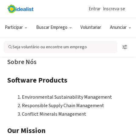
Entrar
Inscreva-se
EMPRESA (ESG E NEGÓCIO SOCIAL)
CSRware
Participar
Buscar Emprego
Voluntariar
Anunciar
Mill Valley, CA
|
CSRware.com
Seja voluntário ou encontre um emprego
Sobre Nós
Software Products
Environmental Sustainability Management
Responsible Supply Chain Management
Conflict Minerals Management
Our Mission