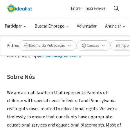
Entrar
Inscreva-se
EMPRESA (ESG E NEGÓCIO SOCIAL)
Participar
Buscar Emprego
Voluntariar
Anunciar
Batchis Nestle & Reimann LLC - The
Special Education Law Group
Filtros
Idioma da Publicação
Causas
Tipo
Bala Cynwyd, PA
|
specialedlawgroup.com/
Sobre Nós
We are a small law firm that represents Parents of
children with special needs in federal and Pennsylvania
civil rights cases related to educational rights. We work
tirelessly to ensure that our clients have appropriate
educational services and educational placements. Most of