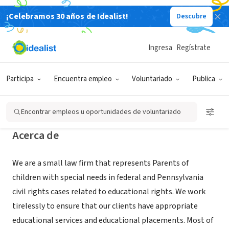
¡Celebramos 30 años de Idealist!
Descubre
EMPRESA SOCIAL / EMPRESA
Ingresa
Regístrate
Batchis Nestle & Reimann LLC - The
Special Education Law Group
Participa
Encuentra empleo
Voluntariado
Publica
Bala Cynwyd, PA
|
specialedlawgroup.com/
Encontrar empleos u oportunidades de voluntariado
Acerca de
We are a small law firm that represents Parents of
children with special needs in federal and Pennsylvania
civil rights cases related to educational rights. We work
tirelessly to ensure that our clients have appropriate
educational services and educational placements. Most of