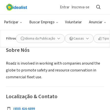
Entrar
Inscreva-se
EMPRESA (ESG E NEGÓCIO SOCIAL)
Roadz
Participar
Buscar Emprego
Voluntariar
Anunciar
Palo Alto, CA
|
roadz.com
Filtros
Idioma da Publicação
Causas
Tipo
Sobre Nós
Roadz is involved in working with companies around the
globe to promote safety and resource conservation in
commercial fleet use.
Localização & Contato
‪(650) 416-6899‬