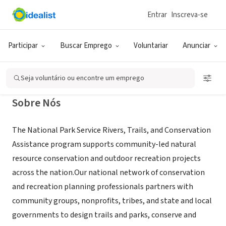
Entrar
Inscreva-se
GOVERNO (SETOR PÚBLICO)
National Park Service RTCA
Participar
Buscar Emprego
Voluntariar
Anunciar
Austin, TX
Seja voluntário ou encontre um emprego
Sobre Nós
The National Park Service Rivers, Trails, and Conservation
Assistance program supports community-led natural
resource conservation and outdoor recreation projects
across the nation.Our national network of conservation
and recreation planning professionals partners with
community groups, nonprofits, tribes, and state and local
governments to design trails and parks, conserve and