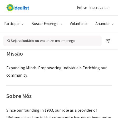
Entrar
Inscreva-se
GOVERNO (SETOR PÚBLICO)
Charlotte Mecklenburg Library
Participar
Buscar Emprego
Voluntariar
Anunciar
Charlotte, NC
|
www.cmlibrary.org
Seja voluntário ou encontre um emprego
Missão
Expanding Minds. Empowering Individuals.Enriching our
community.
Sobre Nós
Since our founding in 1903, our role as a provider of
lifelong education in this community has never been more