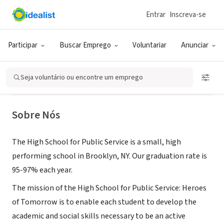
Entrar
Inscreva-se
GOVERNO (SETOR PÚBLICO)
High School for Public
Participar
Buscar Emprego
Voluntariar
Anunciar
Service:Heroes of Tomorrow
Seja voluntário ou encontre um emprego
Brooklyn, NY
|
highschoolforpublicservice.com
Sobre Nós
The High School for Public Service is a small, high
performing school in Brooklyn, NY. Our graduation rate is
95-97% each year.
The mission of the High School for Public Service: Heroes
of Tomorrow is to enable each student to develop the
academic and social skills necessary to be an active