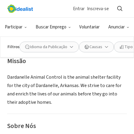
Entrar
Inscreva-se
GOVERNO (SETOR PÚBLICO)
Dardanelle Animal Control
Participar
Buscar Emprego
Voluntariar
Anunciar
Dardanelle, AR
|
www.dardanelle.com/page/animal-control
Filtros
Idioma da Publicação
Causas
Tipo
Missão
Dardanelle Animal Control is the animal shelter facility
for the city of Dardanelle, Arkansas. We strive to care for
and enrich the lives of our animals before they go into
their adoptive homes.
Sobre Nós