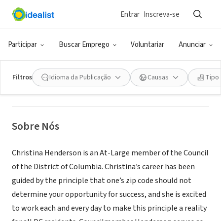
Entrar
Inscreva-se
GOVERNO (SETOR PÚBLICO)
Office of At-Large DC
Participar
Buscar Emprego
Voluntariar
Anunciar
Councilmember Christina
Henderson
Filtros
Idioma da Publicação
Causas
Tipo
Washington, DC
|
www.christinahendersondc.com/
Sobre Nós
Christina Henderson is an At-Large member of the Council
of the District of Columbia. Christina’s career has been
guided by the principle that one’s zip code should not
determine your opportunity for success, and she is excited
to work each and every day to make this principle a reality