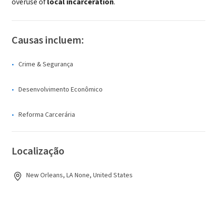
overuse of
local incarceration
.
Causas incluem:
Crime & Segurança
Desenvolvimento Econômico
Reforma Carcerária
Localização
New Orleans, LA None, United States