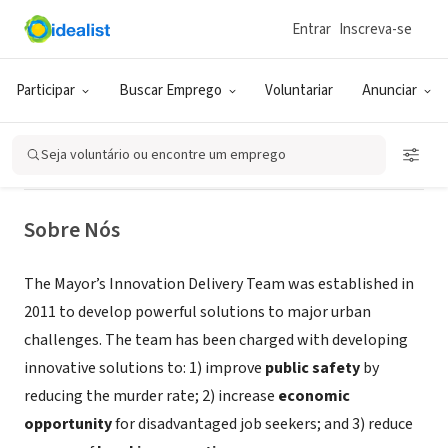
Entrar
Inscreva-se
GOVERNO (SETOR PÚBLICO)
City of New Orleans - Innovation
Participar
Buscar Emprego
Voluntariar
Anunciar
Delivery Team
Seja voluntário ou encontre um emprego
New Orleans, LA
Sobre Nós
The Mayor’s Innovation Delivery Team was established in
2011 to develop powerful solutions to major urban
challenges. The team has been charged with developing
innovative solutions to: 1) improve
public safety
by
reducing the murder rate; 2) increase
economic
opportunity
for disadvantaged job seekers; and 3) reduce