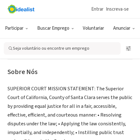
Entrar
Inscreva-se
GOVERNO (SETOR PÚBLICO)
Superior Court of California,
Participar
Buscar Emprego
Voluntariar
Anunciar
County of Santa Clara
Seja voluntário ou encontre um emprego
San Jose, CA
|
www.sccsuperiorcourt.org
Sobre Nós
SUPERIOR COURT MISSION STATEMENT: The Superior
Court of California, County of Santa Clara serves the public
by providing equal justice for all in a fair, accessible,
effective, efficient, and courteous manner: • Resolving
disputes under the law; • Applying the law consistently,
impartially, and independently; • Instilling public trust