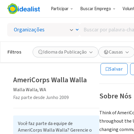
Participar
Buscar Emprego
Volunt
GOVERNO (SE
Buscar
AmeriC
por
palavra-
chave,
Filtros
Idioma da Publicação
Causas
Walla Walla, WA
|
habilidades
ou
Salvar
interesses
AmeriCorps Walla Walla
Walla Walla, WA
Sobre Nós
Faz parte desde Junho 2009
Think of AmeriCo
throughout the Un
Você faz parte da equipe de
changing commu
AmeriCorps Walla Walla? Gerencie o