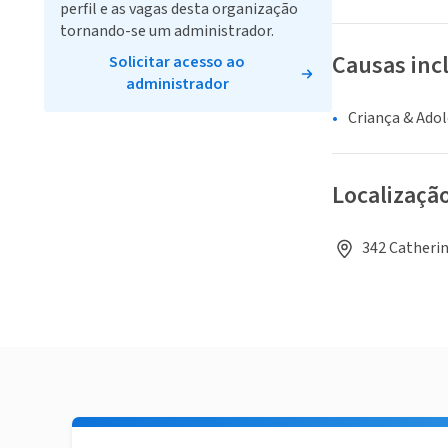
perfil e as vagas desta organização
tornando-se um administrador.
Causas inc
Solicitar acesso ao
administrador
Criança & Ado
Localizaçã
342 Catherin