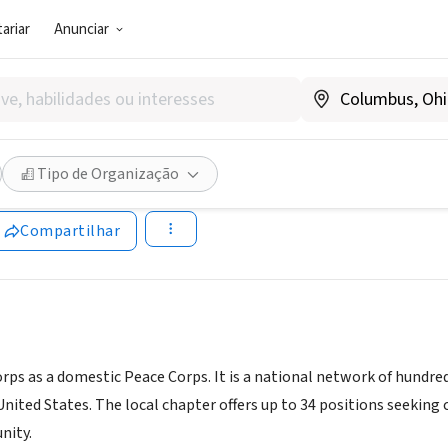
ariar
Anunciar
TOR PÚBLICO)
orps Walla Walla
Tipo de Organização
www.americorpsww.org
Compartilhar
rps as a domestic Peace Corps. It is a national network of hundred
ited States. The local chapter offers up to 34 positions seeking c
nity.