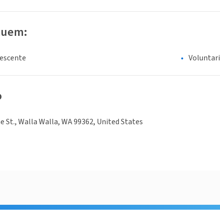
luem:
lescente
Voluntar
o
e St., Walla Walla, WA 99362, United States