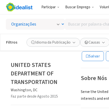
Participar
Buscar Emprego
Volunt
GOVERNO (SE
Buscar
UNITED
por
palavra-
chave,
Filtros
Idioma da Publicação
Causas
Washington, DC
|
habilidades
ou
Salvar
interesses
UNITED STATES
DEPARTMENT OF
Sobre Nós
TRANSPORTATION
Washington, DC
Serve the United 
Faz parte desde Agosto 2015
interests and enh