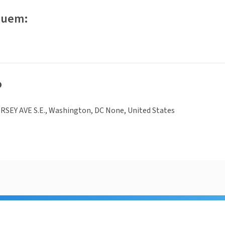
luem:
o
RSEY AVE S.E., Washington, DC None, United States