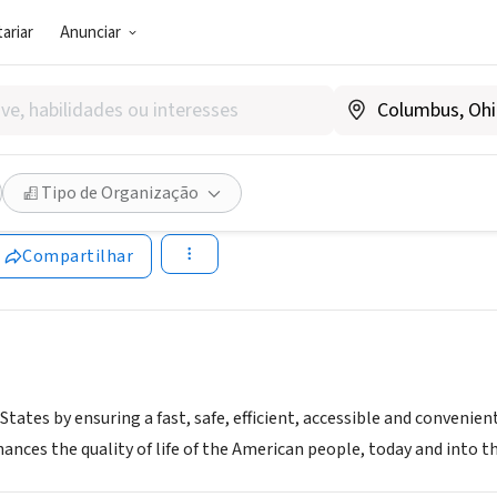
ariar
Anunciar
TOR PÚBLICO)
 STATES DEPARTMENT OF T
Tipo de Organização
dotnet.dot.gov/
Compartilhar
States by ensuring a fast, safe, efficient, accessible and conveni
ances the quality of life of the American people, today and into th