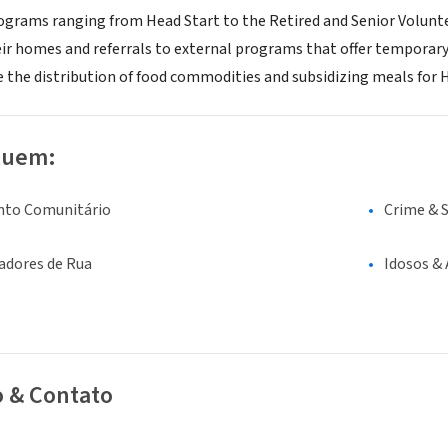
rograms ranging from Head Start to the Retired and Senior Volunt
eir homes and referrals to external programs that offer temporary
 the distribution of food commodities and subsidizing meals for H
luem:
nto Comunitário
Crime & 
adores de Rua
Idosos &
o & Contato