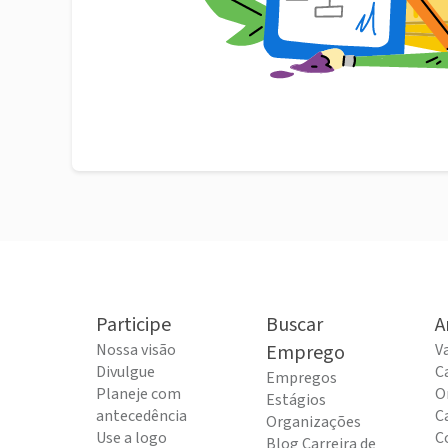
Participe
Buscar
A
Nossa visão
Emprego
V
Divulgue
C
Empregos
Planeje com
O
Estágios
antecedência
C
Organizações
Use a logo
C
Blog Carreira de