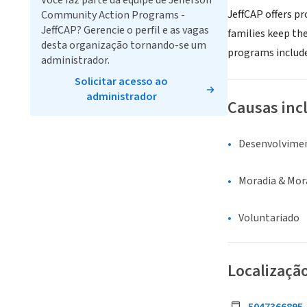
Você faz parte da equipe de Jefferson
JeffCAP offers p
Community Action Programs -
JeffCAP? Gerencie o perfil e as vagas
families keep th
desta organização tornando-se um
programs include
administrador.
Solicitar acesso ao
administrador
Causas inc
Desenvolvime
Moradia & Mor
Voluntariado
Localizaçã