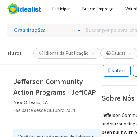
Participar
Buscar Emprego
Volunt
GOVERNO (SE
Buscar
Jeffer
por
palavra-
chave,
Filtros
Idioma da Publicação
Causas
New Orleans, LA
habilidades
ou
Salvar
interesses
Jefferson Community
Action Programs - JeffCAP
Sobre Nós
New Orleans, LA
Faz parte desde Outubro 2024
Jefferson Commun
and surrounding 
been built with f