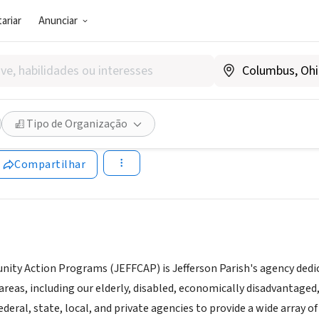
ariar
Anunciar
TOR PÚBLICO)
son Community Action Progra
Tipo de Organização
|
www.jeffparish.gov
Compartilhar
ity Action Programs (JEFFCAP) is Jefferson Parish's agency dedi
areas, including our elderly, disabled, economically disadvantage
ederal, state, local, and private agencies to provide a wide array of