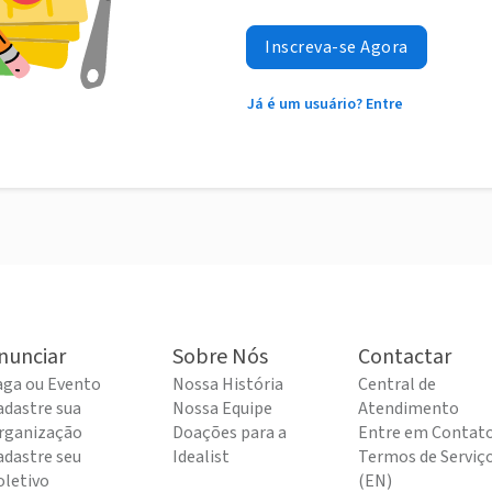
Inscreva-se Agora
Já é um usuário? Entre
nunciar
Sobre Nós
Contactar
aga ou Evento
Nossa História
Central de
adastre sua
Nossa Equipe
Atendimento
rganização
Doações para a
Entre em Contat
adastre seu
Idealist
Termos de Serviç
oletivo
(EN)