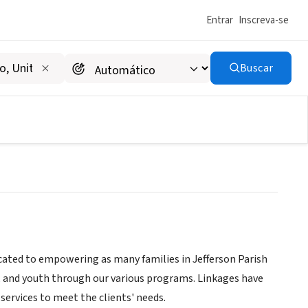
Entrar
Inscreva-se
Buscar
ms - JeffCAP
cated to empowering as many families in Jefferson Parish
d, and youth through our various programs. Linkages have
 services to meet the clients' needs.