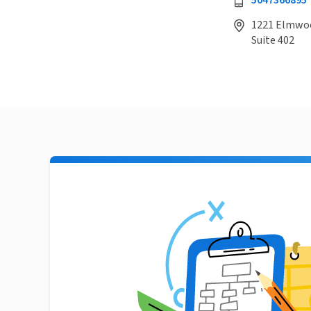
5047366895
1221 Elmwood
Suite 402