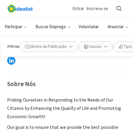
Entrar
Inscreva-se
GOVERNO (SETOR PÚBLICO)
Participar
Buscar Emprego
Voluntariar
Anunciar
City of Racine
Filtros
Idioma da Publicação
Causas
Tipo
Racine, WI
|
www.cityofracine.org/jobs
Sobre Nós
Priding Ourselves in Responding to the Needs of Our
Citizens by Enhancing the Quality of Life and Promoting
Economic Growth!
Our goal is to ensure that we provide the best possible