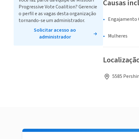
Você faz parte da equipe de Missouri
Causas inc
Progressive Vote Coalition? Gerencie
o perfil e as vagas desta organização
Engajamento C
tornando-se um administrador.
Solicitar acesso ao
Mulheres
administrador
Localizaçã
5585 Pershin