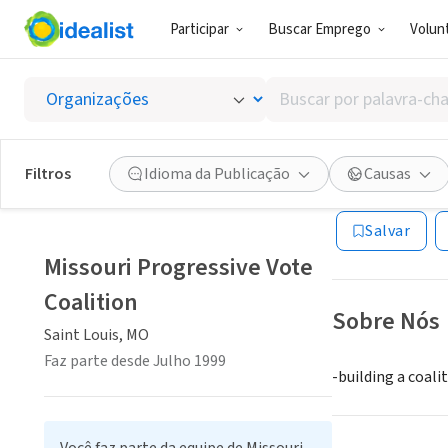
Participar
Buscar Emprego
Volunt
ONG (SETOR 
Buscar
Missour
por
palavra-
chave,
Filtros
Idioma da Publicação
Causas
Saint Louis, MO
|
habilidades
ou
Salvar
interesses
Missouri Progressive Vote
Coalition
Sobre Nós
Saint Louis, MO
Faz parte desde Julho 1999
-building a coali