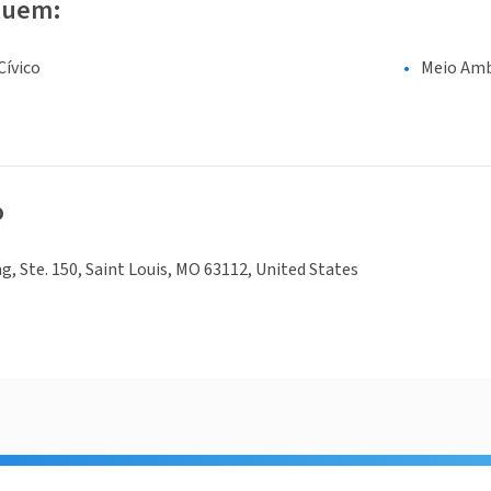
luem:
ívico
Meio Amb
o
g, Ste. 150, Saint Louis, MO 63112, United States