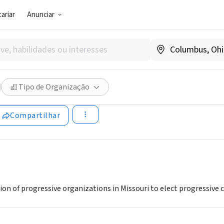
ariar
Anunciar
SOCIAL)
i Progressive Vote Coalition
Tipo de Organização
www.missouriprovote.org
Compartilhar
tion of progressive organizations in Missouri to elect progressive 