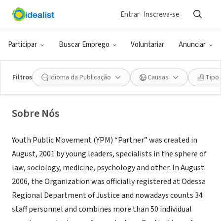
Entrar
Inscreva-se
ONG (SETOR SOCIAL)
Youth Public Movement "Partner",
Participar
Buscar Emprego
Voluntariar
Anunciar
Odessa
Filtros
Idioma da Publicação
Causas
Tipo
Odessa, XA, Ucrânia
|
www.MyPartner.org.ua
Sobre Nós
Youth Public Movement (YPM) “Partner” was created in
August, 2001 by young leaders, specialists in the sphere of
law, sociology, medicine, psychology and other. In August
2006, the Organization was officially registered at Odessa
Regional Department of Justice and nowadays counts 34
staff personnel and combines more than 50 individual