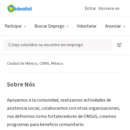
Entrar
Inscreva-se
ONG (SETOR SOCIAL)
Participar
Buscar Emprego
Voluntariar
Anunciar
Agrupacion de Jubilados de la
Policía, Tránsito y Bomberos del
Seja voluntário ou encontre um emprego
Distrito Federal, Asociación Civil
Ciudad de México, CDMX, México
Sobre Nós
Apoyamos a la comunidad, realizamos actividades de
asistencia social, colaboramos con otras organizaciones,
nos definimos como fortalecedores de ONGsS, creamos
programas para beneficio comunitario.