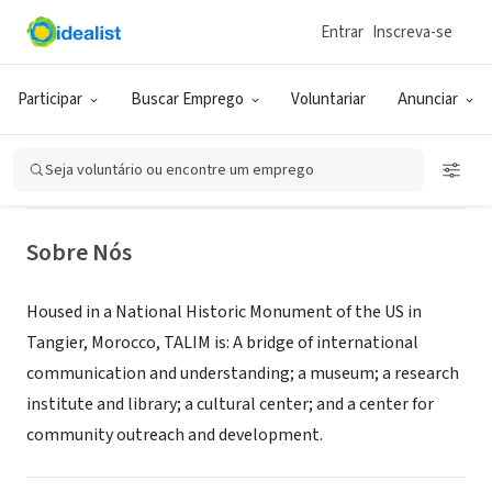
Entrar
Inscreva-se
ONG (SETOR SOCIAL)
Tangier American Legation
Participar
Buscar Emprego
Voluntariar
Anunciar
Institute in Morocco
Seja voluntário ou encontre um emprego
Tangier, XA, Marrocos
|
www.legation.org
Sobre Nós
Housed in a National Historic Monument of the US in
Tangier, Morocco, TALIM is: A bridge of international
communication and understanding; a museum; a research
institute and library; a cultural center; and a center for
community outreach and development.