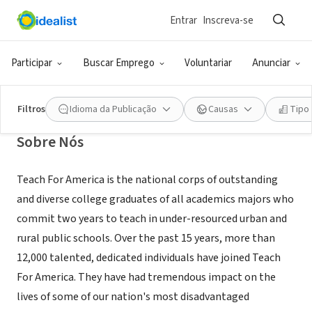
Entrar
Inscreva-se
ONG (SETOR SOCIAL)
Teach For America - New York
Participar
Buscar Emprego
Voluntariar
Anunciar
New York, NY
|
teachforamerica.org
Filtros
Idioma da Publicação
Causas
Tipo
Sobre Nós
Teach For America is the national corps of outstanding
and diverse college graduates of all academics majors who
commit two years to teach in under-resourced urban and
rural public schools. Over the past 15 years, more than
12,000 talented, dedicated individuals have joined Teach
For America. They have had tremendous impact on the
lives of some of our nation's most disadvantaged