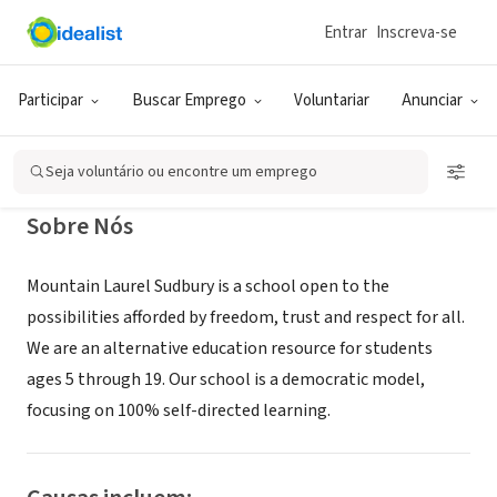
Entrar
Inscreva-se
ONG (SETOR SOCIAL)
Mountain Laurel Sudbury School
Participar
Buscar Emprego
Voluntariar
Anunciar
New Britain, CT
|
www.mountainlaurelsudbury.org
Seja voluntário ou encontre um emprego
Sobre Nós
Mountain Laurel Sudbury is a school open to the
possibilities afforded by freedom, trust and respect for all.
We are an alternative education resource for students
ages 5 through 19. Our school is a democratic model,
focusing on 100% self-directed learning.