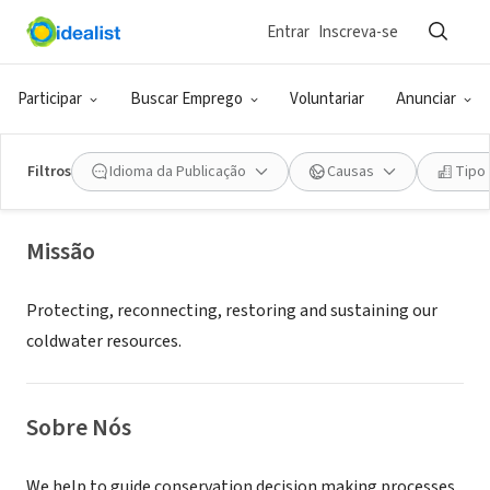
Entrar
Inscreva-se
ONG (SETOR SOCIAL)
Trout Unlimited Southeast -
Participar
Buscar Emprego
Voluntariar
Anunciar
Community Science
Filtros
Idioma da Publicação
Causas
Tipo
ASHEVILLE, NC
|
www.tu.org/conservation/
Missão
Protecting, reconnecting, restoring and sustaining our
coldwater resources.
Sobre Nós
We help to guide conservation decision making processes