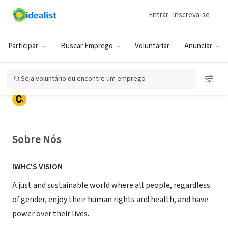
Entrar
Inscreva-se
ONG (SETOR SOCIAL)
International Women's Health
Participar
Buscar Emprego
Voluntariar
Anunciar
Coalition
Seja voluntário ou encontre um emprego
New York, NY
|
www.iwhc.org
Sobre Nós
IWHC'S VISION
A just and sustainable world where all people, regardless
of gender, enjoy their human rights and health, and have
power over their lives.