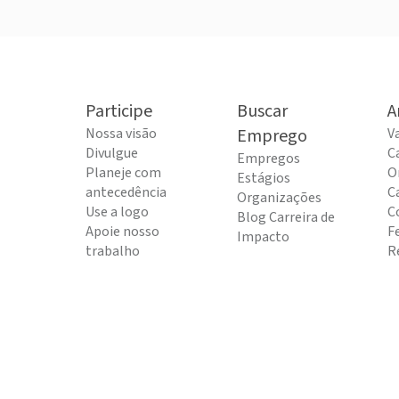
Participe
Buscar
A
Nossa visão
Emprego
V
Divulgue
C
Empregos
Planeje com
O
Estágios
antecedência
C
Organizações
Use a logo
C
Blog Carreira de
Apoie nosso
F
Impacto
trabalho
R