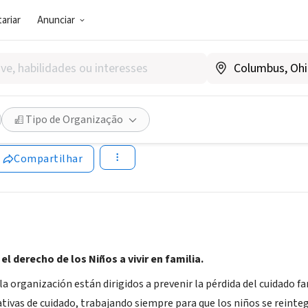
ariar
Anunciar
SOCIAL)
Infantiles SOS Internacional 
Tipo de Organização
ta Rica
Compartilhar
l derecho de los Niños a vivir en familia.
la organización están dirigidos a prevenir la pérdida del cuidado fam
tivas de cuidado, trabajando siempre para que los niños se reinte