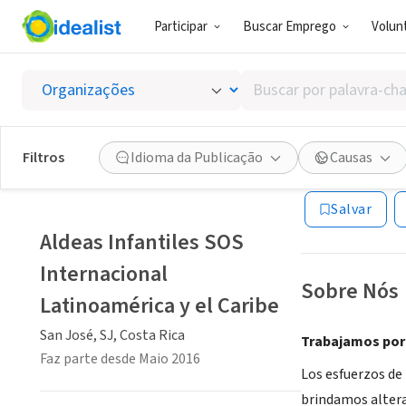
Participar
Buscar Emprego
Volunt
ONG (SETOR 
Buscar
Aldeas 
por
palavra-
chave,
Filtros
Idioma da Publicação
Causas
San José, SJ, Cos
habilidades
ou
Salvar
interesses
Aldeas Infantiles SOS
Internacional
Sobre Nós
Latinoamérica y el Caribe
San José, SJ, Costa Rica
Trabajamos por e
Faz parte desde Maio 2016
Los esfuerzos de 
brindamos altera