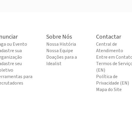
nunciar
Sobre Nós
Contactar
aga ou Evento
Nossa História
Central de
adastre sua
Nossa Equipe
Atendimento
rganização
Doações para a
Entre em Contat
adastre seu
Idealist
Termos de Serviç
oletivo
(EN)
erramentas para
Política de
ecrutadores
Privacidade (EN)
Mapa do Site