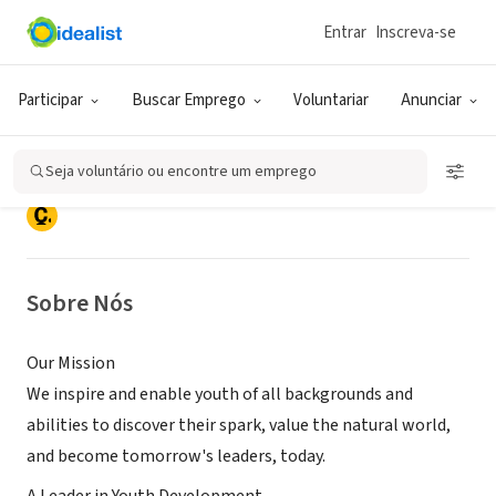
Entrar
Inscreva-se
ONG (SETOR SOCIAL)
Camp Fire Central Puget Sound
Participar
Buscar Emprego
Voluntariar
Anunciar
Council
Seja voluntário ou encontre um emprego
Seattle, WA
|
www.campfireseattle.org
Sobre Nós
Our Mission
We inspire and enable youth of all backgrounds and
abilities to discover their spark, value the natural world,
and become tomorrow's leaders, today.