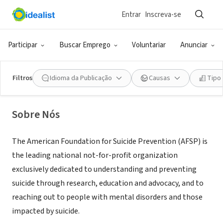
Entrar
Inscreva-se
ONG (SETOR SOCIAL)
American Foundation for Suicide
Participar
Buscar Emprego
Voluntariar
Anunciar
Prevention - Western NY Chapter
Filtros
Idioma da Publicação
Causas
Tipo
Amherst, NY
|
www.afsp.org
Sobre Nós
The American Foundation for Suicide Prevention (AFSP) is
the leading national not-for-profit organization
exclusively dedicated to understanding and preventing
suicide through research, education and advocacy, and to
reaching out to people with mental disorders and those
impacted by suicide.