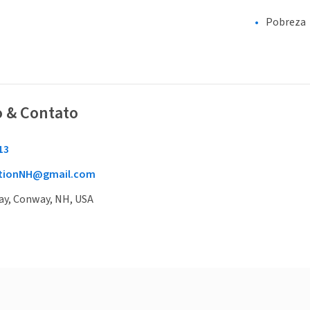
Pobreza
o & Contato
13
ationNH@gmail.com
y, Conway, NH, USA