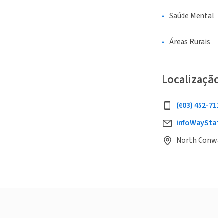
Saúde Mental
Áreas Rurais
Localizaçã
(603) 452-71
infoWaySt
North Conwa