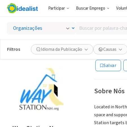
Participar
Buscar Emprego
Volunt
ONG (SETOR 
Buscar
Way St
por
palavra-
chave,
Filtros
Idioma da Publicação
Causas
North Conway, 
habilidades
ou
Salvar
interesses
Sobre Nós
Located in Nort
space and suppor
Station targets b