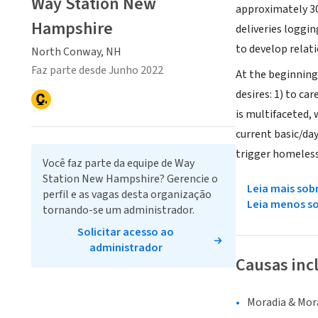
Way Station New
approximately 30 
Hampshire
deliveries loggi
to develop relati
North Conway, NH
Faz parte desde Junho 2022
At the beginning
desires: 1) to ca
is multifaceted
current basic/day
trigger homeless
Você faz parte da equipe de Way
Station New Hampshire? Gerencie o
Leia mais sob
perfil e as vagas desta organização
Leia menos s
tornando-se um administrador.
Solicitar acesso ao
administrador
Causas inc
Moradia & Mor