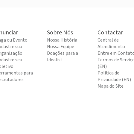
nunciar
Sobre Nós
Contactar
aga ou Evento
Nossa História
Central de
adastre sua
Nossa Equipe
Atendimento
rganização
Doações para a
Entre em Contat
adastre seu
Idealist
Termos de Serviç
oletivo
(EN)
erramentas para
Política de
ecrutadores
Privacidade (EN)
Mapa do Site