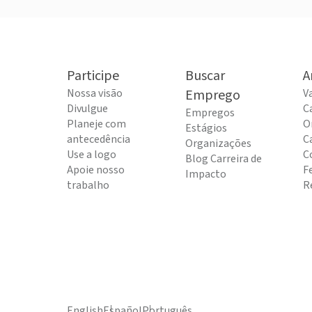
Participe
Buscar
A
Nossa visão
Emprego
V
Divulgue
C
Empregos
Planeje com
O
Estágios
antecedência
C
Organizações
Use a logo
C
Blog Carreira de
Apoie nosso
F
Impacto
trabalho
R
English
Español
Português