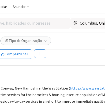
ariar
Anunciar
SOCIAL)
ation New Hampshire
Tipo de Organização
NH
|
www.waystationnh.org/
Compartilhar
h Conway, New Hampshire, the Way Station (
https://www.waystat
tive services for the homeless & housing insecure population of M
asic day-to-day services in an effort to improve immediate quality 