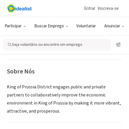
Entrar
Inscreva-se
ONG (SETOR SOCIAL)
King of Prussia District
Participar
Buscar Emprego
Voluntariar
Anunciar
King of Prussia, PA
|
visitKOP.com
Seja voluntário ou encontre um emprego
Sobre Nós
King of Prussia District engages public and private
partners to collaboratively improve the economic
environment in King of Prussia by making it more vibrant,
attractive, and prosperous.