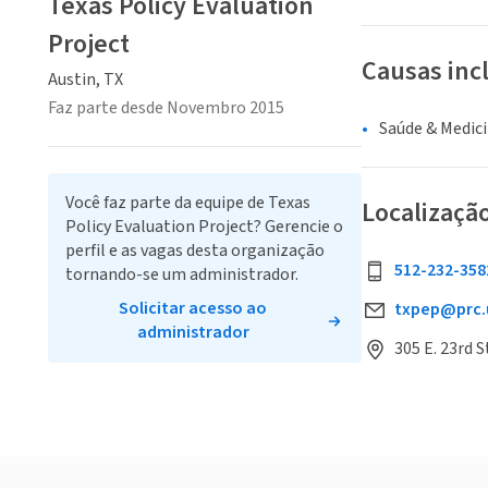
Texas Policy Evaluation
Project
Causas inc
Austin, TX
Faz parte desde Novembro 2015
Saúde & Medic
Você faz parte da equipe de Texas
Localizaçã
Policy Evaluation Project? Gerencie o
perfil e as vagas desta organização
512-232-358
tornando-se um administrador.
Solicitar acesso ao
txpep@prc.
administrador
305 E. 23rd S