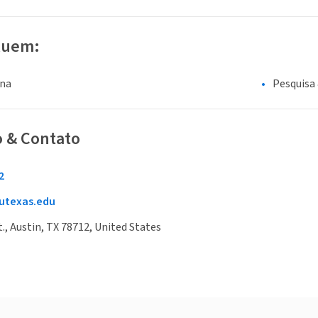
luem:
ina
Pesquisa 
o & Contato
2
utexas.edu
t., Austin, TX 78712, United States