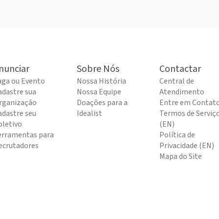
nunciar
Sobre Nós
Contactar
aga ou Evento
Nossa História
Central de
adastre sua
Nossa Equipe
Atendimento
rganização
Doações para a
Entre em Contat
adastre seu
Idealist
Termos de Serviç
oletivo
(EN)
erramentas para
Política de
ecrutadores
Privacidade (EN)
Mapa do Site