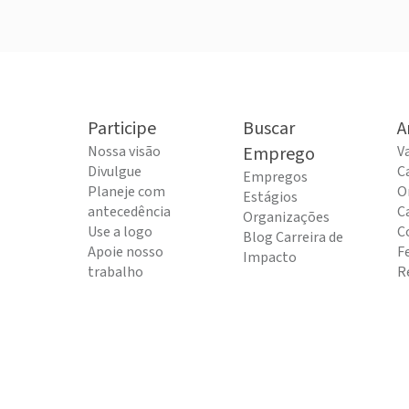
Participe
Buscar
A
Nossa visão
Emprego
V
Divulgue
C
Empregos
Planeje com
O
Estágios
antecedência
C
Organizações
Use a logo
C
Blog Carreira de
Apoie nosso
F
Impacto
trabalho
R