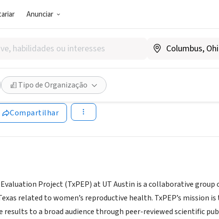
ariar
Anunciar
SOCIAL)
olicy Evaluation Project
Tipo de Organização
alarts.utexas.edu/txpep/
Compartilhar
 Evaluation Project (TxPEP) at UT Austin is a collaborative group
n Texas related to women’s reproductive health. TxPEP’s mission i
results to a broad audience through peer-reviewed scientific publi