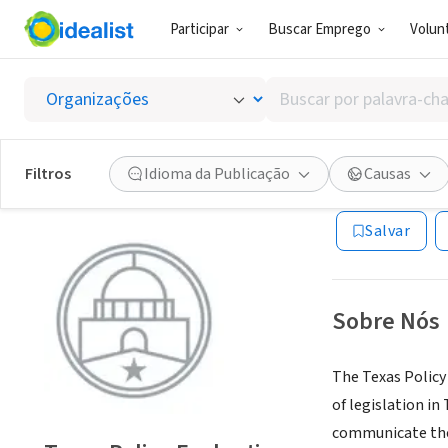
Participar
Buscar Emprego
Volunt
ONG (SETOR 
Buscar
Texas P
por
palavra-
chave,
Filtros
Idioma da Publicação
Causas
Austin, TX
|
liber
habilidades
ou
Salvar
interesses
Sobre Nós
The Texas Policy
of legislation i
communicate the 