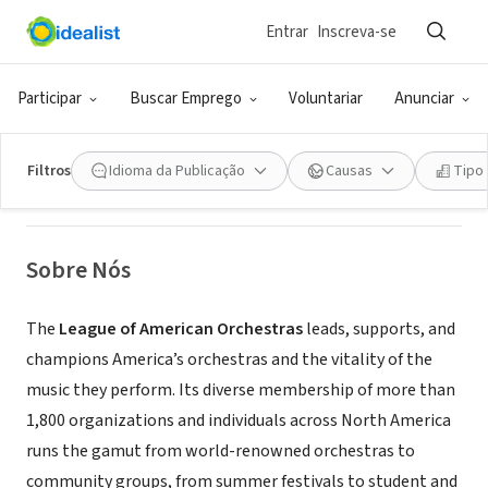
Entrar
Inscreva-se
ONG (SETOR SOCIAL)
League of American Orchestras
Participar
Buscar Emprego
Voluntariar
Anunciar
New York, NY
|
www.americanorchestras.org
Filtros
Idioma da Publicação
Causas
Tipo
Sobre Nós
The
League of American Orchestras
leads, supports, and
champions America’s orchestras and the vitality of the
music they perform. Its diverse membership of more than
1,800 organizations and individuals across North America
runs the gamut from world-renowned orchestras to
community groups, from summer festivals to student and