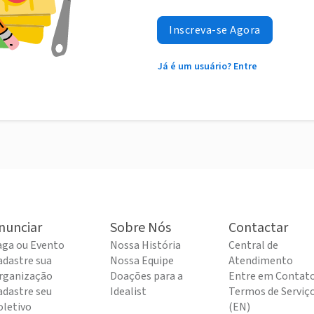
Inscreva-se Agora
Já é um usuário? Entre
nunciar
Sobre Nós
Contactar
aga ou Evento
Nossa História
Central de
adastre sua
Nossa Equipe
Atendimento
rganização
Doações para a
Entre em Contat
adastre seu
Idealist
Termos de Serviç
oletivo
(EN)