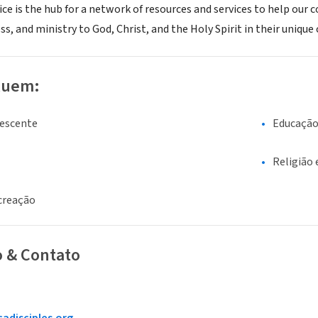
ce is the hub for a network of resources and services to help our co
ess, and ministry to God, Christ, and the Holy Spirit in their uniq
luem:
lescente
Educaçã
Religião 
creação
o & Contato