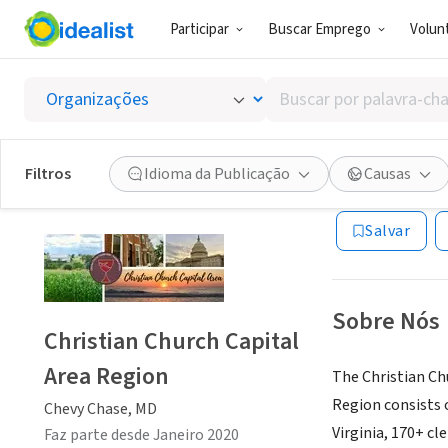
Participar
Buscar Emprego
Volunt
ONG (SETOR 
Buscar
Christi
por
palavra-
chave,
Filtros
Idioma da Publicação
Causas
Chevy Chase, MD
habilidades
ou
Salvar
interesses
Sobre Nós
Christian Church Capital
Area Region
The Christian Chu
Region consists 
Chevy Chase, MD
Virginia, 170+ cl
Faz parte desde Janeiro 2020