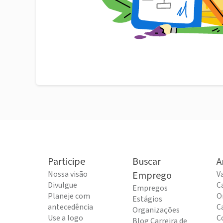
Participe
Buscar
A
Nossa visão
Emprego
V
Divulgue
C
Empregos
Planeje com
O
Estágios
antecedência
C
Organizações
Use a logo
C
Blog Carreira de