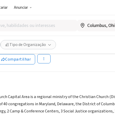
ariar
Anunciar
SOCIAL)
an Church Capital Area Regio
Tipo de Organização
|
www.cccadisciples.org/
Compartilhar
rch Capital Area is a regional ministry of the Christian Church (Dis
of 40 congregations in Maryland, Delaware, the District of Columb
ergy, 2 Camp & Conference Centers, 3 Social Justice organizations