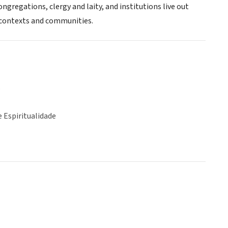
ngregations, clergy and laity, and institutions live out
ue contexts and communities.
o
e Espiritualidade