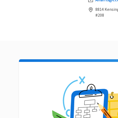
AHarris@ccc
8814 Kensin
#208