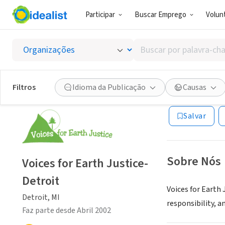
Participar
Buscar Emprego
Volunt
ONG (SETOR 
Buscar
Voices 
por
palavra-
chave,
Filtros
Idioma da Publicação
Causas
Detroit, MI
|
www.
habilidades
ou
Salvar
interesses
Sobre Nós
Voices for Earth Justice-
Detroit
Voices for Earth
Detroit, MI
responsibility, an
Faz parte desde Abril 2002