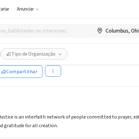
ariar
Anunciar
SOCIAL)
for Earth Justice-Detroit
Tipo de Organização
voices4earth.org
Compartilhar
 Justice is an interfaith network of people committed to prayer, e
d gratitude for all creation.