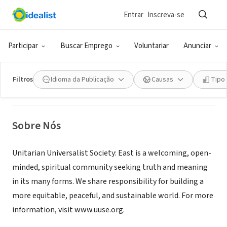
Entrar
Inscreva-se
ONG (SETOR SOCIAL)
Unitarian Universalist Society: East
Participar
Buscar Emprego
Voluntariar
Anunciar
Manchester, CT
|
www.uuse.org
|
www.uua.org
Filtros
Idioma da Publicação
Causas
Tipo
Sobre Nós
Unitarian Universalist Society: East is a welcoming, open-
minded, spiritual community seeking truth and meaning
in its many forms. We share responsibility for building a
more equitable, peaceful, and sustainable world. For more
information, visit www.uuse.org.