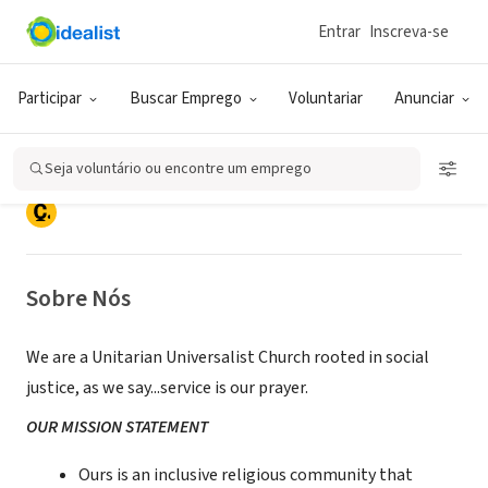
Entrar
Inscreva-se
ONG (SETOR SOCIAL)
Unitarian Universalist Church of
Participar
Buscar Emprego
Voluntariar
Anunciar
Studio City
Seja voluntário ou encontre um emprego
Los Angeles, CA
|
uustudiocity.org/
Sobre Nós
We are a Unitarian Universalist Church rooted in social
justice, as we say...service is our prayer.
OUR MISSION STATEMENT
Ours is an inclusive religious community that