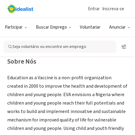
Entrar
Inscreva-se
ONG (SETOR SOCIAL)
Education as a Vaccine
Participar
Buscar Emprego
Voluntariar
Anunciar
Wuse II, XA, Nigéria
|
www.evanigeria.org
Seja voluntário ou encontre um emprego
Sobre Nós
Education as a Vaccine is a non-profit organization
created in 2000 to improve the health and development of
children and young people. EVA envisions a Nigeria where
children and young people reach their full potentials and
works to build and implement innovative and sustainable
mechanism for improved quality of life for vulnerable
children and young people. Using child and youth friendly