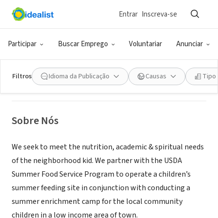
Entrar
Inscreva-se
ONG (SETOR SOCIAL)
New Heights Summer Camp
Participar
Buscar Emprego
Voluntariar
Anunciar
Broken Arrow, OK
Filtros
Idioma da Publicação
Causas
Tipo
Sobre Nós
We seek to meet the nutrition, academic & spiritual needs
of the neighborhood kid. We partner with the USDA
Summer Food Service Program to operate a children’s
summer feeding site in conjunction with conducting a
summer enrichment camp for the local community
children in a low income area of town.