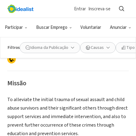
Entrar
Inscreva-se
ONG (SETOR SOCIAL)
North County Rape Crisis and Child
Participar
Buscar Emprego
Voluntariar
Anunciar
Protection Center
Filtros
Idioma da Publicação
Causas
Tipo
Lompoc, CA
|
sbcountyrapecrisis.org/
Missão
To alleviate the initial trauma of sexual assault and child
abuse survivors and their significant others through direct
support services and immediate intervention, and also to
prevent further occurrence of these crimes through
education and prevention services.