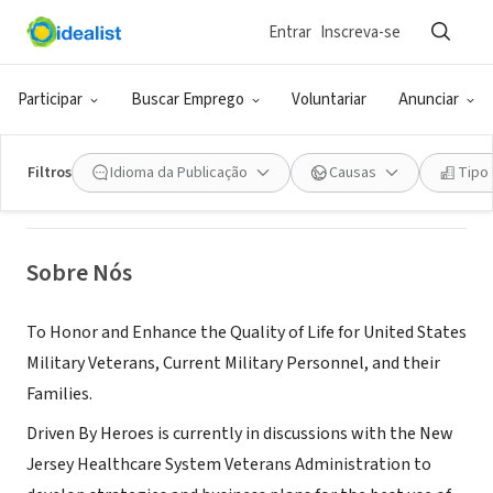
Entrar
Inscreva-se
ONG (SETOR SOCIAL)
Driven By Heroes
Participar
Buscar Emprego
Voluntariar
Anunciar
South Amboy, NJ
Filtros
Idioma da Publicação
Causas
Tipo
Sobre Nós
To Honor and Enhance the Quality of Life for United States
Military Veterans, Current Military Personnel, and their
Families.
Driven By Heroes is currently in discussions with the New
Jersey Healthcare System Veterans Administration to