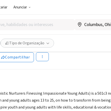
ariar
Anunciar
SOCIAL)
 Mentoring
Tipo de Organização
w.onfiyamentoring.com
Compartilhar
imistic Nurturers Finessing Impassionate Young Adults) is a 501c3 
 and young adults ages 13 to 25, on how to transform from being 
re youth and young adults with life skills, educational & vocational