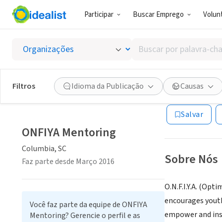
Participar
Buscar Emprego
Volunt
ONG (SETOR 
Buscar
ONFIYA
por
palavra-
chave,
Filtros
Idioma da Publicação
Causas
Columbia, SC
|
ww
habilidades
ou
Salvar
interesses
ONFIYA Mentoring
Columbia, SC
Sobre Nós
Faz parte desde Março 2016
O.N.F.I.Y.A. (Opt
encourages youth
Você faz parte da equipe de ONFIYA
empower and inspi
Mentoring? Gerencie o perfil e as