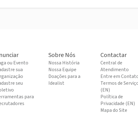
nunciar
Sobre Nós
Contactar
aga ou Evento
Nossa História
Central de
adastre sua
Nossa Equipe
Atendimento
rganização
Doações para a
Entre em Contat
adastre seu
Idealist
Termos de Serviç
oletivo
(EN)
erramentas para
Política de
ecrutadores
Privacidade (EN)
Mapa do Site