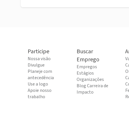
Participe
Buscar
A
Nossa visão
Emprego
V
Divulgue
C
Empregos
Planeje com
O
Estágios
antecedência
C
Organizações
Use a logo
C
Blog Carreira de
Apoie nosso
F
Impacto
trabalho
R